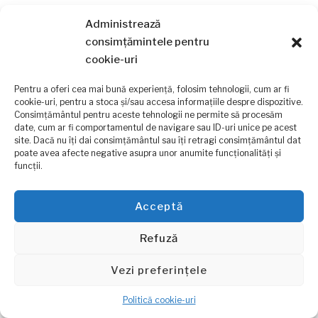
Anunțuri
Administrează
consimțămintele pentru
cookie-uri
Anunturi de interes public
Pentru a oferi cea mai bună experiență, folosim tehnologii, cum ar fi
informatii de interes public
cookie-uri, pentru a stoca și/sau accesa informațiile despre dispozitive.
Consimțământul pentru aceste tehnologii ne permite să procesăm
date, cum ar fi comportamentul de navigare sau ID-uri unice pe acest
site. Dacă nu îți dai consimțământul sau îți retragi consimțământul dat
poate avea afecte negative asupra unor anumite funcționalități și
funcții.
Copyright © 2026 Primaria Poroina Mare Jud. Mehedinti
Acceptă
Designed by
WPZOOM
Refuză
Vezi preferințele
Politică cookie-uri